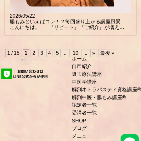
2026/05/22
腸もみといえばコレ！？毎回盛り上がる講座風景
こんにちは。 『リピート』『ご紹介』が増え…
1 / 15
1
2
3
4
5
...
10
...
»
最後 »
ホーム
自己紹介
吸玉療法講座
中医学講座
解剖ネトラバスティ資格講座®
解剖中医・腸もみ講座®
認定者一覧
受講者一覧
SHOP
ブログ
メニュー