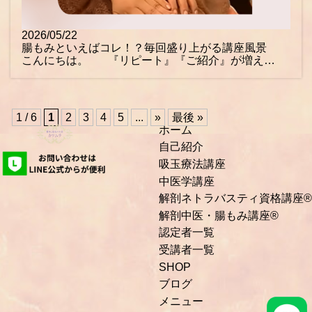
2026/05/22
腸もみといえばコレ！？毎回盛り上がる講座風景
こんにちは。 『リピート』『ご紹介』が増え…
1 / 6
1
2
3
4
5
...
»
最後 »
ホーム
自己紹介
吸玉療法講座
中医学講座
解剖ネトラバスティ資格講座®
解剖中医・腸もみ講座®
認定者一覧
受講者一覧
SHOP
ブログ
メニュー