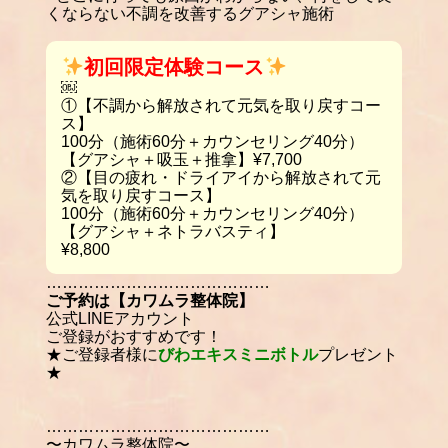
くならない不調を改善するグアシャ施術
初回限定体験コース
￼
①【不調から解放されて元気を取り戻すコー
ス】
100分（施術60分＋カウンセリング40分）
【グアシャ＋吸玉＋推拿】¥7,700
②【目の疲れ・ドライアイから解放されて元
気を取り戻すコース】
100分（施術60分＋カウンセリング40分）
【グアシャ＋ネトラバスティ】
¥8,800
……………………………………
ご予約は【カワムラ整体院】
公式LINEアカウント
ご登録がおすすめです！
★ご登録者様に
びわエキスミニボトル
プレゼント
★
……………………………………
〜カワムラ整体院〜