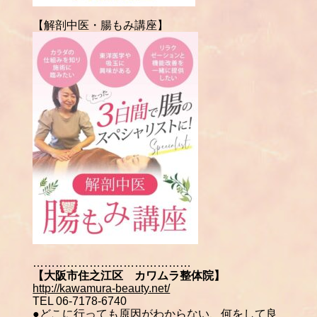
【解剖中医・腸もみ講座】
……………………………………
【大阪市住之江区 カワムラ整体院】
http://kawamura-beauty.net/
TEL 06-7178-6740
●どこに行っても原因がわからない、何をして良