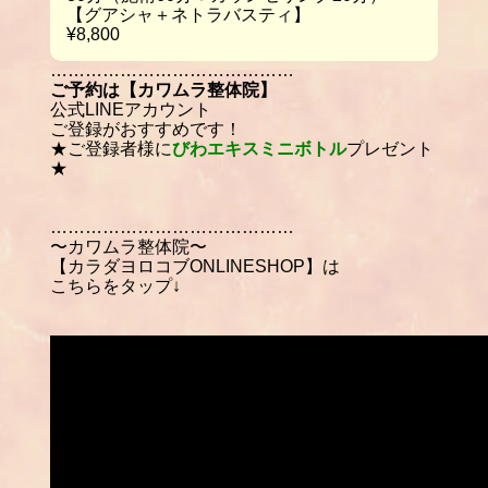
【グアシャ＋ネトラバスティ】
¥8,800
……………………………………
ご予約は【カワムラ整体院】
公式LINEアカウント
ご登録がおすすめです！
★ご登録者様に
びわエキスミニボトル
プレゼント
★
……………………………………
〜カワムラ整体院〜
【カラダヨロコブONLINESHOP】は
こちらをタップ↓