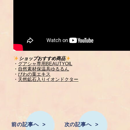
ショップおすすめ商品
・
グアシャ専用BEAUTYOIL
・
自然素材保温具ゆるるん
・
びわの葉エキス
・
天然鉱石入りイオンドクター
前の記事へ
次の記事へ