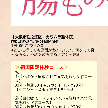
……………………………………
【大阪市住之江区 カワムラ整体院】
http://kawamura-beauty.net/
TEL 06-7178-6740
●どこに行っても原因がわからない、何をして良
くならない不調を改善するグアシャ施術
初回限定体験コース
￼
①【不調から解放されて元気を取り戻すコー
ス】
80分（施術60分＋カウンセリング20分）
【グアシャ＋吸玉＋推拿】¥7,700
②【目の疲れ・ドライアイから解放されて元
気を取り戻すコース】
80分（施術60分＋カウンセリング20分）