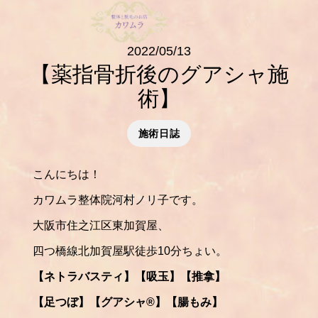
2022/05/13
【薬指骨折後のグアシャ施
術】
施術日誌
こんにちは！
カワムラ整体院河村ノリ子です。
大阪市住之江区東加賀屋、
四つ橋線北加賀屋駅徒歩10分ちょい。
【ネトラバスティ】【吸玉】【推拿】
【足つぼ】【グアシャ®️】【腸もみ】