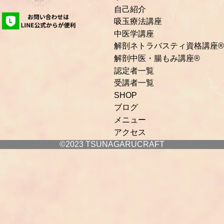
自己紹介
吸玉療法講座
中医学講座
解剖ネトラバスティ資格講座®
解剖中医・腸もみ講座®
認定者一覧
受講者一覧
SHOP
ブログ
メニュー
アクセス
©2023 TSUNAGARUCRAFT