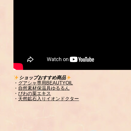
ショップおすすめ商品
・
グアシャ専用BEAUTYOIL
・
自然素材保温具ゆるるん
・
びわの葉エキス
・
天然鉱石入りイオンドクター