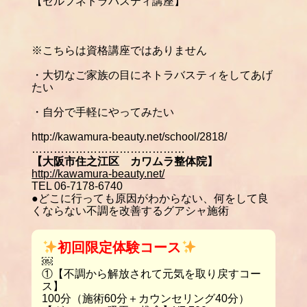
【セルフネトラバスティ講座】
※
こちらは資格講座ではありません
・大切なご家族の目にネトラバスティをしてあげ
たい
・自分で手軽にやってみたい
http://kawamura-beauty.net/school/2818/
……………………………………
【大阪市住之江区 カワムラ整体院】
http://kawamura-beauty.net/
TEL 06-7178-6740
●どこに行っても原因がわからない、何をして良
くならない不調を改善するグアシャ施術
初回限定体験コース
￼
①【不調から解放されて元気を取り戻すコー
ス】
100分（施術60分＋カウンセリング40分）