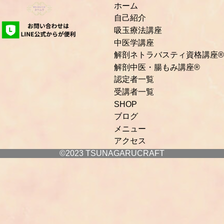
ホーム
自己紹介
吸玉療法講座
中医学講座
解剖ネトラバスティ資格講座®
解剖中医・腸もみ講座®
認定者一覧
受講者一覧
SHOP
ブログ
メニュー
アクセス
©2023 TSUNAGARUCRAFT