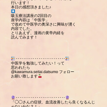
行います！
本日の感想頂きました♪
吸玉療法講座の2回目の
座学内容は「中医学」
で改めて中医学の奥深さに興味が湧く
内容でした。
とりあえず、漫画の黄帝内経を
読んでみます！
‥‥‥‥‥‥‥‥‥‥‥‥‥
中医学を勉強してみたい！って
思われたら
@kawamura.seitai.datsumo フォロー
お願い致します
‥‥‥‥‥‥‥‥‥‥‥‥‥
「◯◯さんの症状、血流改善したら良くなるんじ
ゃないかな？！」