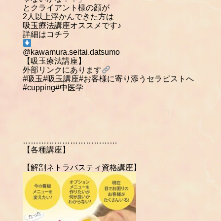
とクライアント様の顔が
2人以上浮かんできた方は
吸玉療法講座オススメです♪
詳細はコチラ
@kawamura.seitai.datsumo
【吸玉療法講座】
外部リンクにあります
#吸玉#吸玉講座#お客様に寄り添うセラピストへ
#cupping#中医学
………………………………
【各種講座】
【解剖ネトラバスティ資格講座】