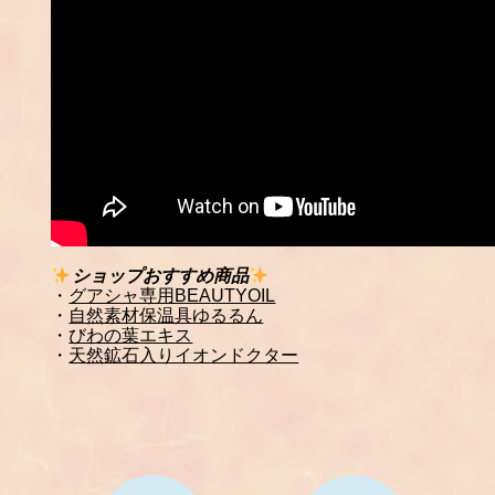
ショップおすすめ商品
・
グアシャ専用BEAUTYOIL
・
自然素材保温具ゆるるん
・
びわの葉エキス
・
天然鉱石入りイオンドクター