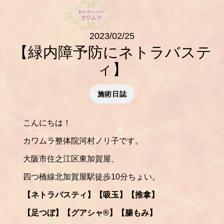
2023/02/25
【緑内障予防にネトラバステ
ィ】
施術日誌
こんにちは！
カワムラ整体院河村ノリ子です。
大阪市住之江区東加賀屋、
四つ橋線北加賀屋駅徒歩10分ちょい。
【ネトラバスティ】【吸玉】【推拿】
【足つぼ】【グアシャ®️】【腸もみ】