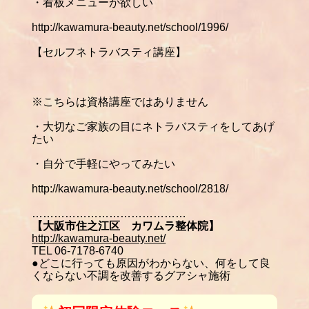
・看板メニューが欲しい
http://kawamura-beauty.net/school/1996/
【セルフネトラバスティ講座】
※
こちらは資格講座ではありません
・大切なご家族の目にネトラバスティをしてあげ
たい
・自分で手軽にやってみたい
http://kawamura-beauty.net/school/2818/
……………………………………
【大阪市住之江区 カワムラ整体院】
http://kawamura-beauty.net/
TEL 06-7178-6740
●どこに行っても原因がわからない、何をして良
くならない不調を改善するグアシャ施術