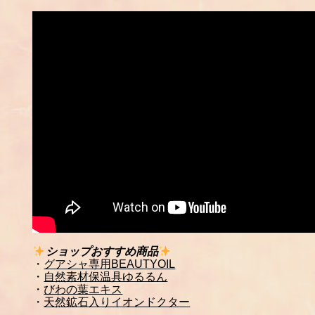
ショップおすすめ商品
・
グアシャ専用BEAUTYOIL
・
自然素材保温具ゆるるん
・
びわの葉エキス
・
天然鉱石入りイオンドクター