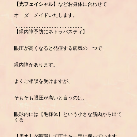
【光フェイシャル】
などお身体に合わせて
オーダーメイドいたします。
……………………………………
【緑内障予防にネトラバスティ】
眼圧が高くなると発症する病気の一つで
緑内障があります。
よくご相談を受けますが、
そもそも眼圧が高いと言うのは、
眼球内には【毛様体】という小さな筋肉から出て
くる
【房水】が循環して圧力を一定に保っています。