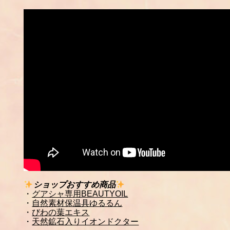
ショップおすすめ商品
・
グアシャ専用BEAUTYOIL
・
自然素材保温具ゆるるん
・
びわの葉エキス
・
天然鉱石入りイオンドクター