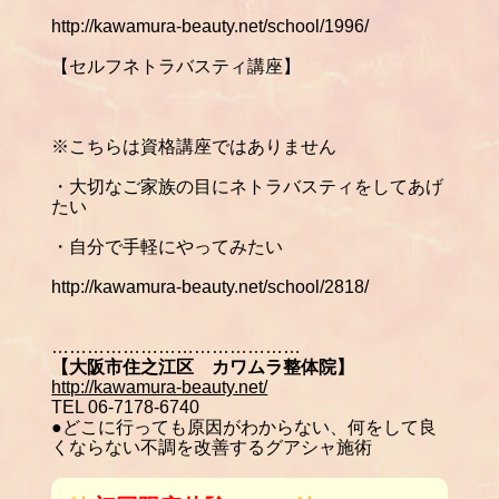
http://kawamura-beauty.net/school/1996/
【セルフネトラバスティ講座】
※
こちらは資格講座ではありません
・大切なご家族の目にネトラバスティをしてあげ
たい
・自分で手軽にやってみたい
http://kawamura-beauty.net/school/2818/
……………………………………
【大阪市住之江区 カワムラ整体院】
http://kawamura-beauty.net/
TEL 06-7178-6740
●どこに行っても原因がわからない、何をして良
くならない不調を改善するグアシャ施術