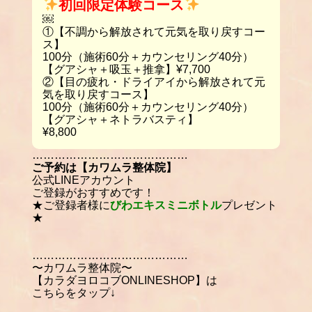
初回限定体験コース
￼
①【不調から解放されて元気を取り戻すコー
ス】
100分（施術60分＋カウンセリング40分）
【グアシャ＋吸玉＋推拿】¥7,700
②【目の疲れ・ドライアイから解放されて元
気を取り戻すコース】
100分（施術60分＋カウンセリング40分）
【グアシャ＋ネトラバスティ】
¥8,800
……………………………………
ご予約は【カワムラ整体院】
公式LINEアカウント
ご登録がおすすめです！
★ご登録者様に
びわエキスミニボトル
プレゼント
★
……………………………………
〜カワムラ整体院〜
【カラダヨロコブONLINESHOP】は
こちらをタップ↓