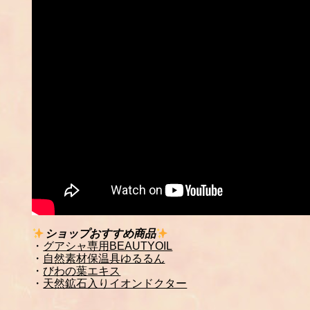
ショップおすすめ商品
・
グアシャ専用BEAUTYOIL
・
自然素材保温具ゆるるん
・
びわの葉エキス
・
天然鉱石入りイオンドクター