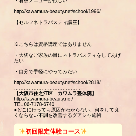
・看板メニューが欲しい
http://kawamura-beauty.net/school/1996/
【セルフネトラバスティ講座】
※
こちらは資格講座ではありません
・大切なご家族の目にネトラバスティをしてあげ
たい
・自分で手軽にやってみたい
http://kawamura-beauty.net/school/2818/
……………………………………
【大阪市住之江区 カワムラ整体院】
http://kawamura-beauty.net/
TEL 06-7178-6740
●どこに行っても原因がわからない、何をして良
くならない不調を改善するグアシャ施術
初回限定体験コース